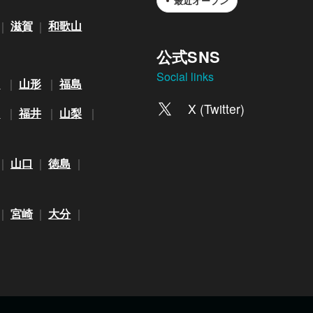
最近オープン
滋賀
和歌山
公式SNS
Social links
田
山形
福島
X (Twitter)
川
福井
山梨
山口
徳島
宮崎
大分