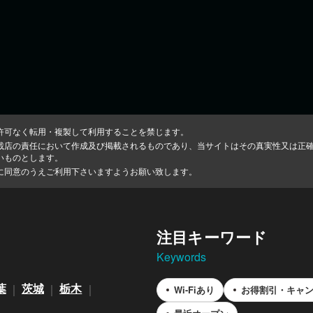
許可なく転用・複製して利用することを禁じます。
載店の責任において作成及び掲載されるものであり、当サイトはその真実性又は正
いものとします。
に同意のうえご利用下さいますようお願い致します。
注目キーワード
Keywords
葉
茨城
栃木
Wi-Fiあり
お得割引・キャ