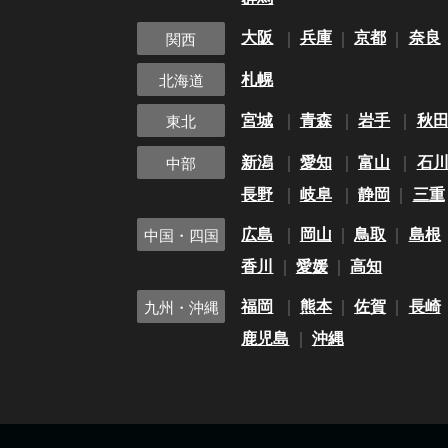
大阪
兵庫
京都
奈良
関西
札幌
北海道
宮城
青森
岩手
秋
東北
新潟
愛知
富山
石
中部
長野
岐阜
静岡
三重
広島
岡山
鳥取
島根
中国・四国
香川
愛媛
高知
福岡
熊本
佐賀
長崎
九州・沖縄
鹿児島
沖縄