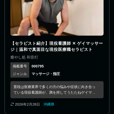
【セラピスト紹介】現役看護師 ✕ ゲイマッサー
ジ｜温和で真面目な現役医療職セラピスト
癒やし処 和音灯
000795
マッサージ・指圧
普段は医療業界で多くの方の悩みや症状に向き合っ
ている現役看護師が、満を持してうたたねゲイマッ
サージに加わりました。 ヘルスケアに関する豊富な
知識と、アロママッサージの経験を活かした施術
2026年2月28日
沖縄県
は、安心感と満足感を兼ね備えた本格派。 包容力を