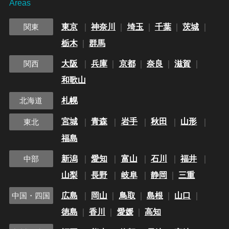
Areas
東京
神奈川
埼玉
千葉
茨城
関東
栃木
群馬
大阪
兵庫
京都
奈良
滋賀
関西
和歌山
札幌
北海道
宮城
青森
岩手
秋田
山形
東北
福島
新潟
愛知
富山
石川
福井
中部
山梨
長野
岐阜
静岡
三重
広島
岡山
鳥取
島根
山口
中国・四国
徳島
香川
愛媛
高知