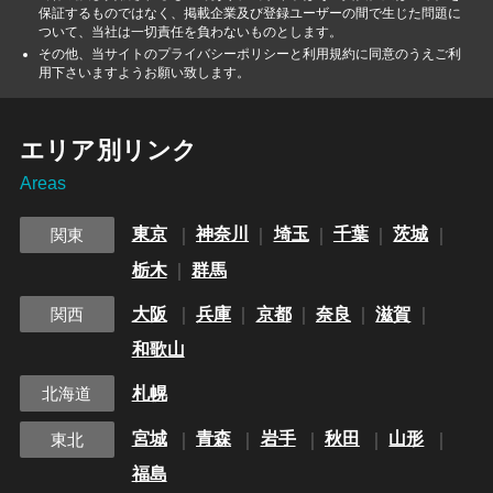
保証するものではなく、掲載企業及び登録ユーザーの間で生じた問題に
ついて、当社は一切責任を負わないものとします。
その他、当サイトのプライバシーポリシーと利用規約に同意のうえご利
用下さいますようお願い致します。
エリア別リンク
Areas
東京
神奈川
埼玉
千葉
茨城
関東
栃木
群馬
大阪
兵庫
京都
奈良
滋賀
関西
和歌山
札幌
北海道
宮城
青森
岩手
秋田
山形
東北
福島