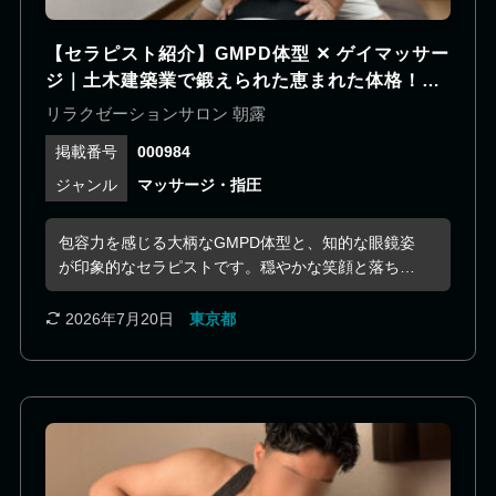
【セラピスト紹介】GMPD体型 ✕ ゲイマッサー
ジ｜土木建築業で鍛えられた恵まれた体格！穏
やかなGMPDセラピスト！
リラクゼーションサロン 朝露
000984
マッサージ・指圧
包容力を感じる大柄なGMPD体型と、知的な眼鏡姿
が印象的なセラピストです。穏やかな笑顔と落ち着
いた雰囲気が魅力で、初対面でも自然と肩の力を抜
いて過ごせます。 心理学の知識を持ち、聞き上手で
2026年7月20日
東京都
相手に寄り添うことが得意なため、「話しているだ
けで気持ちが軽くなった」という声も少なくありま
せん。 土木建設業で培った体力を活かした包容力の
ある施術では、恵まれた体格ならではの安定感と程
よい重みで、全身をじっくりとほぐしてくれます。
静かに癒やされたい日も、誰かとゆっくり語らいた
い日も、心と身体の両方を優しく満たしてくれる存