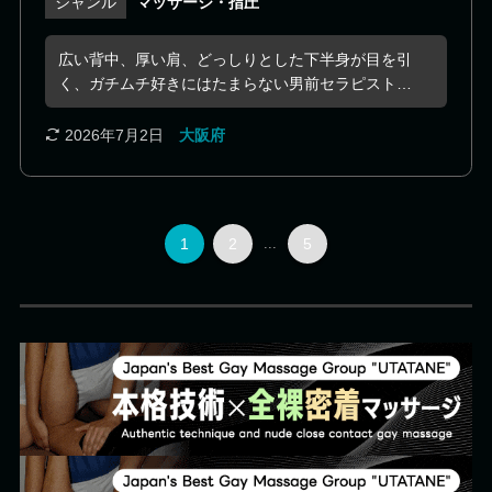
マッサージ・指圧
広い背中、厚い肩、どっしりとした下半身が目を引
く、ガチムチ好きにはたまらない男前セラピストで
す。 鍛えられた恵まれた体格を活かし、全身を包み
込むような施術で、安心感と包容力に満ちたリラク
2026年7月2日
大阪府
ゼーションを提供してくれます。 見た目の頼もしさ
とは裏腹に、お客様一人ひとりへの細やかな気配り
を忘れない、誠実で真面目な人柄も大きな魅力で
す。 筋トレや相撲観戦、編み物など趣味も幅広く、
1
2
...
5
施術とともに会話もゆったり楽しめます。 心まで包
み込まれるような癒やしの時間を、ぜひご体感くだ
さい。