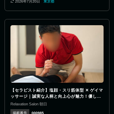
い肩まわり、力強い下半身など、鍛え抜かれた肉体
2026年7月20日
東京都
からは圧倒的な存在感が伝わります。 その迫力ある
見た目とは対照的に、物腰は柔らかく誠実で、初め
ての方でも安心して身を委ねられる穏やかな人柄も
魅力です。 安定した体幹を活かした施術は、ブレの
ない心地よい圧とリズムで全身を丁寧にケア。包み
込まれるような安心感と深いリラクゼーションをご
体感いただけます。 たくましい身体と優しい人柄、
その両方に癒やされたい方におすすめしたいセラピ
ストです。
【セラピスト紹介】塩顔・スリ筋体型 ✕ ゲイマ
ッサージ｜誠実な人柄と向上心が魅力！優しく
聞き上手なリーマセラピスト！
Relaxation Salon 朝日
000985