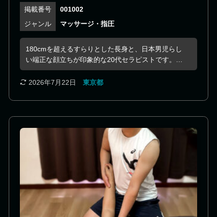
001002
マッサージ・指圧
180cmを超えるすらりとした長身と、日本男児らし
い端正な顔立ちが印象的な20代セラピストです。落
ち着いた雰囲気をまといながらも、どこか親しみや
すさを感じさせる存在です。 物静かで穏やかな人柄
2026年7月22日
東京都
は、お客様一人ひとりの表情や空気感を自然に汲み
取り、その方にとって心地よい距離感で寄り添って
くれます。 しなやかに鍛えられた身体を活かした施
術は、力強さと繊細さのバランスが絶妙。身体の奥
深くまで心地よくほぐし、深いリラクゼーションへ
と導きます。 静かに癒やされたい方にも、ゆっくり
会話を楽しみたい方にもおすすめしたい、心安らぐ
ひとときを提供してくれるセラピストです。