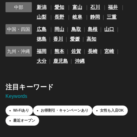
新潟
愛知
富山
石川
福井
中部
山梨
長野
岐阜
静岡
三重
広島
岡山
鳥取
島根
山口
中国・四国
徳島
香川
愛媛
高知
福岡
熊本
佐賀
長崎
宮崎
九州・沖縄
大分
鹿児島
沖縄
注目キーワード
Keywords
Wi-Fiあり
お得割引・キャンペーンあり
女性も入店OK
最近オープン