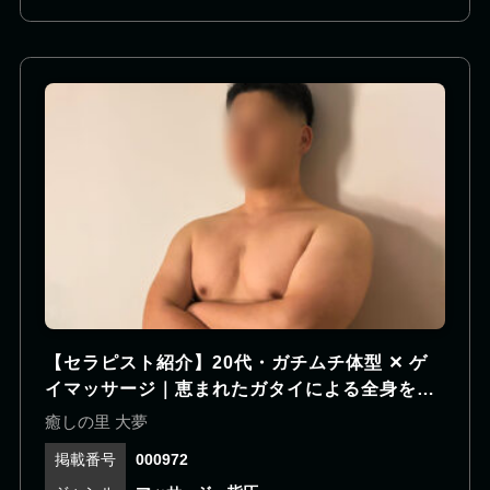
相手の気持ちを汲み取る気配りも上手で、一緒にい
るだけで自然と心がほぐれていくタイプです。 ヘッ
ドスパの認定資格を活かし、オイルトリートメント
とヘッドケアを組み合わせた独自の施術で、全身を
深いリラックスへと導きます。 爽やかなイケメンと
の非日常感と、ぬくもりに包まれる心地よさを、ぜ
ひご体感ください。
【セラピスト紹介】20代・ガチムチ体型 ✕ ゲ
イマッサージ｜恵まれたガタイによる全身を覆
う力強い施術！
癒しの里 大夢
000972