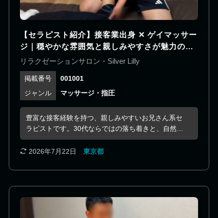
【セラピスト紹介】接客業出身 ✕ ゲイマッサー
ジ｜穏やかな雰囲気と親しみやすさが魅力の、
30代お兄さん系セラピスト！
リラクゼーションサロン・Silver Lilly
001001
マッサージ・指圧
豊富な接客経験を持つ、親しみやすいお兄さん系セ
ラピストです。30代ならではの落ち着きと、自然に
こぼれる柔らかな笑顔が心地よく、初めての方でも
安心してお過ごしいただけます。 長年の接客業で培
2026年7月22日
東京都
った観察力を活かし、お客様一人ひとりのご要望や
その日のコンディションを丁寧に汲み取りながら、
心地よい時間をご提供します。 料理や映画鑑賞など
趣味も幅広く、会話を楽しみたい方にもおすすめ。
落ち着いた大人の空間で、心も身体もゆっくりと癒
やされる特別なひとときをご体感ください。