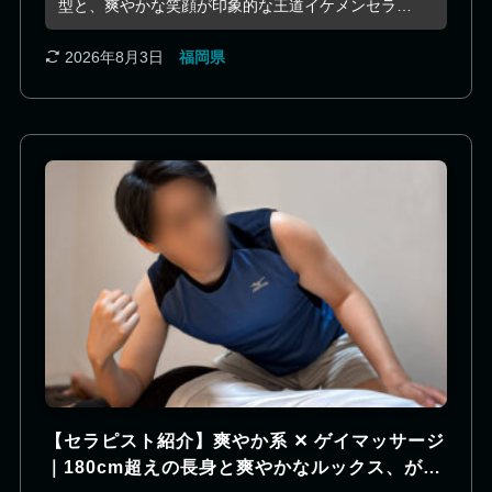
型と、爽やかな笑顔が印象的な王道イケメンセラピ
ストです。整った顔立ちに、すべすべとした肌、ぱ
っちりとした目元など、思わず見惚れてしまうよう
2026年8月3日
福岡県
な魅力を備えています。 長年の接客業で培った傾聴
力と気配りを活かし、お客様一人ひとりのご要望や
その日のコンディションを丁寧に汲み取りながら、
心地よい時間を提供してくれます。 施術では、しな
やかな身体を活かした安定感のある手技で、全身を
ゆっくりとほぐしながら深いリラクゼーションへ導
いてくれます。 爽やかなルックスと誠実な人柄を兼
ね備えた、何度でも会いたくなるセラピスト。きっ
と「会えて良かった」と感じていただける特別なひ
とときをお届けします。
【セラピスト紹介】爽やか系 ✕ ゲイマッサージ
｜180cm超えの長身と爽やかなルックス、がっ