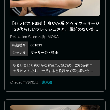
【セラピスト紹介】爽やか系 ✕ ゲイマッサージ
｜20代らしいフレッシュさと、屈託のない笑顔
が印象的な爽やか系セラピスト
Relaxation Salon 木香 -MOKA-
001013
マッサージ・指圧
明るい笑顔と爽やかな雰囲気が魅力の、20代好青年
セラピストです。 一見すると物静かで落ち着いた印
象ですが、話してみると気さくで人懐っこく、自然
と距離が縮まる親しみやすさがあります。初対面で
2026年7月31日
東京都
も構えることなく、仲の良い友人や年下の後輩と一
緒にいるような、肩の力を抜いた時間を過ごせるの
も魅力です。 アイスホッケーをはじめ、読書や映画
鑑賞など趣味も幅広く、流行の話題から少しマニア
ックな話まで会話の引き出しも豊富。施術だけでな