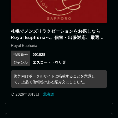
札幌でメンズリラクゼーションをお探しなら
Royal Euphoriaへ。個室・出張対応、厳選セ
ラピストが在籍。
Royal Euphoria
001028
エスコート・ウリ専
海外向けポータルサイトに掲載することを意識し
て、上品で信頼感のある紹介文にしました。 ⸻
Royal Euphoriaは、札幌を拠点とする完全予約制の
メンズリラクゼーションです。落ち着いた空間と丁
2026年8月3日
北海道
寧なおもてなしを大切にし、お客様一人ひとりのご
希望に寄り添った特別な時間をご提供しています。
厳選されたセラピストが在籍しており、それぞれ異
なる魅力や個性を活かしたサービスをお楽しみいた