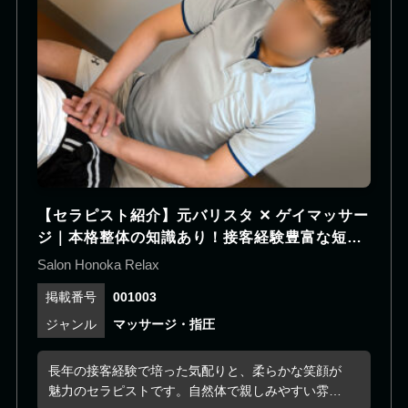
く、楽しく語らいながら癒やされたい方にもおすす
めです。 英語でのコミュニケーションにも対応可
能。爽やかな青年と過ごす心地よい距離感の中で、
日常を忘れてゆったりとおくつろぎください。
【セラピスト紹介】元バリスタ ✕ ゲイマッサー
ジ｜本格整体の知識あり！接客経験豊富な短髪
筋トレ男子セラピスト！
Salon Honoka Relax
001003
マッサージ・指圧
長年の接客経験で培った気配りと、柔らかな笑顔が
魅力のセラピストです。自然体で親しみやすい雰囲