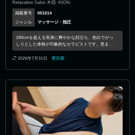
しりとした体格を兼ね備えた、存在感あふれる
Relaxation Salon 木穏 -KION-
セラピスト
001014
マッサージ・指圧
180cmを超える長身に爽やかな顔立ち、色白でがっ
しりとした体格が印象的なセラピストです。恵まれ
たスタイルと自然な存在感で、多くの方を惹きつけ
ます。 海外勤務や接客業で培った経験を活かし、落
2026年7月31日
東京都
ち着いた物腰と細やかな気配りで、お客様一人ひと
りに寄り添った時間をご提供。紳士的な人柄で、初
めての方でも安心して身を委ねていただけます。 長
い手足と体格を活かしたオイルトリートメントは、
全身を大きく包み込むような心地よさが魅力。お客
様の身体の反応を丁寧に感じ取りながら、その日の
コンディションに合わせた施術で深いリラクゼーシ
ョンへと導いてくれます。 向上心も非常に高く、身
体づくりや技術の研鑽を欠かさない努力家。訪れる
たびに成長を感じられる、これからますます目が離
せないセラピストです。