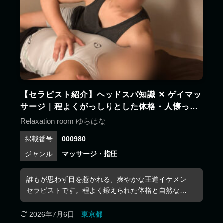
在です。
【セラピスト紹介】ヘッドスパ知識 ✕ ゲイマッ
サージ｜程よくがっしりとした体格・人懐っこ
さと大人びた表情とのギャップ・的確なアプロ
Relaxation room ゆらはな
ーチ！
000980
マッサージ・指圧
誰もが思わず目を惹かれる、爽やかな王道イケメン
セラピストです。程よく鍛えられた体格と自然な笑
顔が印象的で、初対面でも緊張せずに過ごせる親し
みやすさがあります。 明るく気さくな性格に加え、
2026年7月6日
東京都