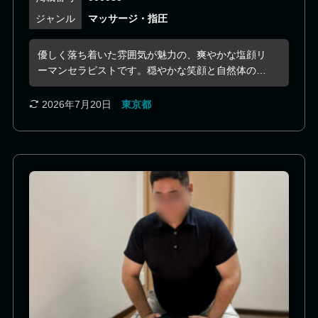
マッサージ・指圧
優しく落ち着いた雰囲気が魅力の、爽やかな塩顔リ
ーマンセラピストです。穏やかな笑顔と自然体の人
柄が心地よく、初めての方でも安心してお過ごしい
ただけます。 「多くの人を癒やしたい」という想い
2026年7月20日
東京都
を大切にし、施術だけでなく食事やアロマ、ヨガな
ど、心身の健康につながる知識も日々学び続けてい
ます。 施術では、お客様一人ひとりの状態に合わせ
た優しいタッチと心地よいリズムで、身体の緊張を
丁寧にほぐし、深いリラクゼーションへと導いてく
れます。 相談援助の資格を活かした傾聴力にも定評
があり、身体だけでなく心まで軽くなるような癒や
しの時間をご体感ください。