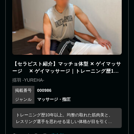
【セラピスト紹介】マッチョ体型 ✕ ゲイマッサ
ージ ✕ ゲイマッサージ｜トレーニング歴10
年以上の鍛え抜かれた筋肉美！マッチョ系リー
揺羽 -YUREHA-
マンセラピスト！
000986
マッサージ・指圧
トレーニング歴10年以上。均整の取れた筋肉美と、
レスリング選手を思わせる逞しい体格が目を引く、
マッチョ系リーマンセラピストです。広い胸板や厚