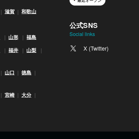
最近オープン
滋賀
和歌山
公式SNS
Social links
田
山形
福島
X (Twitter)
川
福井
山梨
山口
徳島
宮崎
大分