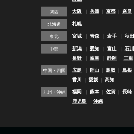
大阪
兵庫
京都
奈良
関西
札幌
北海道
宮城
青森
岩手
秋
東北
新潟
愛知
富山
石
中部
長野
岐阜
静岡
三重
広島
岡山
鳥取
島根
中国・四国
香川
愛媛
高知
福岡
熊本
佐賀
長崎
九州・沖縄
鹿児島
沖縄