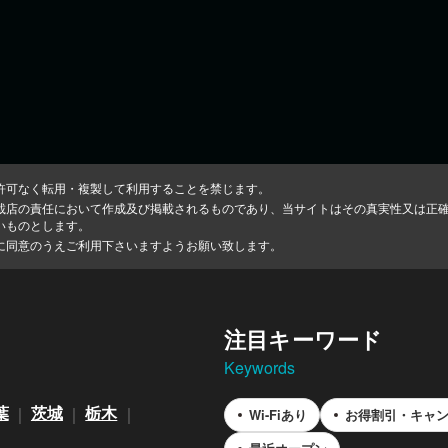
許可なく転用・複製して利用することを禁じます。
載店の責任において作成及び掲載されるものであり、当サイトはその真実性又は正
いものとします。
に同意のうえご利用下さいますようお願い致します。
注目キーワード
Keywords
葉
茨城
栃木
Wi-Fiあり
お得割引・キャ