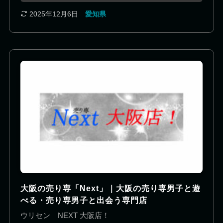
に各種各ジャンルを集めていきます！ わからないこ
とも多くまだまだ未熟なところもございますがスタ
2025年12月6日
愛知県
ッフ一同がんばっていきます!(^^)! ・ オープンに伴
いスタッフの募集も行っております。良ければご連
絡ください！ http://www.n-urisen-
next.com/recruit.php
大阪の売り専「Next」｜大阪の売り専男子と遊
べる・売り専男子と出会う専門店
ウリセン NEXT 大阪店！