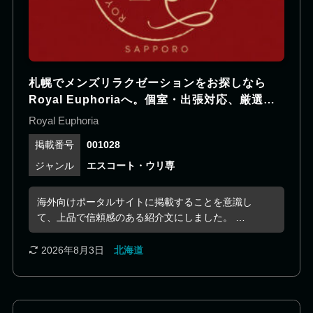
札幌でメンズリラクゼーションをお探しなら
Royal Euphoriaへ。個室・出張対応、厳選セ
ラピストが在籍。
Royal Euphoria
001028
エスコート・ウリ専
海外向けポータルサイトに掲載することを意識し
て、上品で信頼感のある紹介文にしました。 ⸻
Royal Euphoriaは、札幌を拠点とする完全予約制の
メンズリラクゼーションです。落ち着いた空間と丁
2026年8月3日
北海道
寧なおもてなしを大切にし、お客様一人ひとりのご
希望に寄り添った特別な時間をご提供しています。
厳選されたセラピストが在籍しており、それぞれ異
なる魅力や個性を活かしたサービスをお楽しみいた