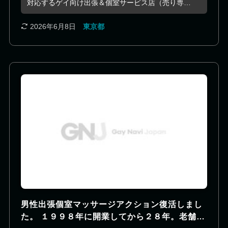
対応するゲイ向け出張＆個室サービス店（売り専）
です。筋肉質・ガチムチ体型の“兄貴系・ダンディ
系”が中心、個室は幡ヶ谷駅、初台駅（都庁前駅）エ
2026年6月8日
東京都
リアです。https://cow-boy.info
男性出張個室マッサージアクション復活しまし
た。 １９９８年に開業してから２８年。老舗出