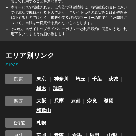
製して利用することを禁じます。
本サービスで掲載される、広告及び登録情報は、各掲載店の責任におい
て作成及び掲載されるものであり、当サイトはその真実性又は正確性を
保証するものではなく、掲載企業及び登録ユーザーの間で生じた問題に
ついて、当社は一切責任を負わないものとします。
その他、当サイトのプライバシーポリシーと利用規約に同意のうえご利
用下さいますようお願い致します。
エリア別リンク
Areas
東京
神奈川
埼玉
千葉
茨城
関東
栃木
群馬
大阪
兵庫
京都
奈良
滋賀
関西
和歌山
札幌
北海道
宮城
青森
岩手
秋田
山形
東北