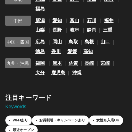
福島
新潟
愛知
富山
石川
福井
中部
山梨
長野
岐阜
静岡
三重
広島
岡山
鳥取
島根
山口
中国・四国
徳島
香川
愛媛
高知
福岡
熊本
佐賀
長崎
宮崎
九州・沖縄
大分
鹿児島
沖縄
注目キーワード
Keywords
Wi-Fiあり
お得割引・キャンペーンあり
女性も入店OK
最近オープン