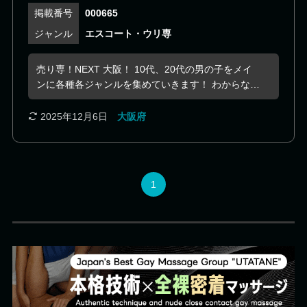
000665
エスコート・ウリ専
売り専！NEXT 大阪！ 10代、20代の男の子をメイ
ンに各種各ジャンルを集めていきます！ わからない
ことも多くまだまだ未熟なところもございますがス
タッフ一同がんばっていきます!(^^)! ・ 随時スタッ
2025年12月6日
大阪府
フの募集も行っております。良ければご連絡くださ
い！ http://www.urisen-next.com/recruit.php 新人が
どしどしと入店しております！ 好みの男の子と巡り
合えるのではないでしょうか( ｀ー´)ノ
1