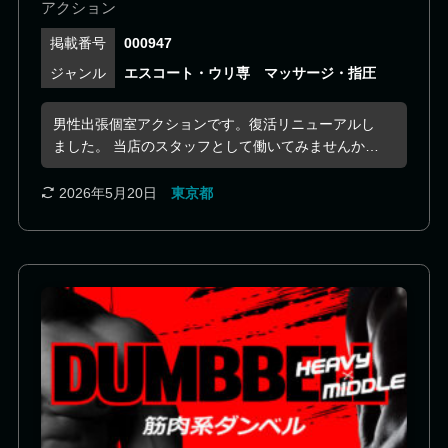
張個室マッサージ店として宜しくお願い致しま
アクション
す。素敵なイケメン、体育会男子をそろえてお
000947
ります。
エスコート・ウリ専
マッサージ・指圧
男性出張個室アクションです。復活リニューアルし
ました。 当店のスタッフとして働いてみませんか？
マッサージが得意な方大歓迎！ 只今、2万円の入店
祝金を全員に支給しております。体育会、ジムで鍛
2026年5月20日
東京都
えてる方は3万円支給。マッサージ資格、整体、柔
道整体の資格ある方は追加１万円支給。 さらに！！
入店から6か月、ジム代金毎月一万円限度で当店が
負担します。 ゴールドジム、エニタイム、オアシ
ス、ティップネス。ジムに入会してない方はサプリ
メント代を同じく6ヶ月毎月一万円限度で負担しま
す。 店舗は新宿にございまして顔出しＮＧでも働け
ます。 短期でも、体験入店１日だけでも大歓迎で
す。給料は全て毎日全額日払いになります。 待機も
なく、自分の空いてる時間だけで稼げます。月60万
以上稼ぐスタッフもいます。 大変人手不足でスタッ