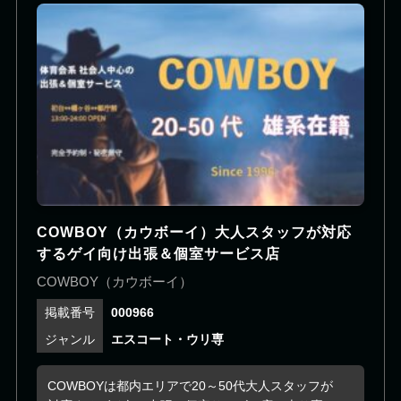
だけます。個室でのご利用はもちろん、札幌市内へ
の出張にも対応しているため、ご旅行や出張でお越
しの方にも便利にご利用いただけます。初めてのお
客様でも安心してご利用いただけるよう、料金体系
は明確で、スタッフが丁寧にご案内いたします。日
本のおもてなしと上質な癒しを感じられる空間で、
心身ともにリラックスできるひとときをお過ごしく
ださい。札幌で特別なメンズリラクゼーションをお
探しの方は、ぜひRoyal Euphoriaをご利用くださ
い。スタッフ一同、皆様のご予約・ご来店を心より
お待ちしております。
COWBOY（カウボーイ）大人スタッフが対応
するゲイ向け出張＆個室サービス店
COWBOY（カウボーイ）
000966
エスコート・ウリ専
COWBOYは都内エリアで20～50代大人スタッフが