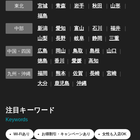
宮城
青森
岩手
秋田
山形
東北
福島
新潟
愛知
富山
石川
福井
中部
山梨
長野
岐阜
静岡
三重
広島
岡山
鳥取
島根
山口
中国・四国
徳島
香川
愛媛
高知
福岡
熊本
佐賀
長崎
宮崎
九州・沖縄
大分
鹿児島
沖縄
注目キーワード
Keywords
Wi-Fiあり
お得割引・キャンペーンあり
女性も入店OK