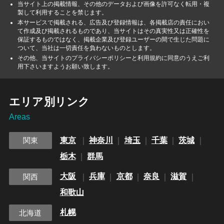
当サイト上の掲載情報、その他のデータおよび画像を許可なく転用・複
製して利用することを禁じます。
本サービスで掲載される、広告及び登録情報は、各掲載店の責任におい
て作成及び掲載されるものであり、当サイトはその真実性又は正確性を
保証するものではなく、掲載企業及び登録ユーザーの間で生じた問題に
ついて、当社は一切責任を負わないものとします。
その他、当サイトのプライバシーポリシーと利用規約に同意のうえご利
用下さいますようお願い致します。
エリア別リンク
Areas
東京
神奈川
埼玉
千葉
茨城
関東
栃木
群馬
大阪
兵庫
京都
奈良
滋賀
関西
和歌山
札幌
北海道