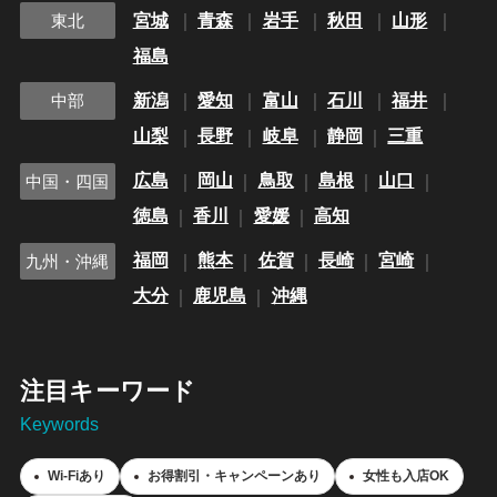
宮城
青森
岩手
秋田
山形
東北
福島
新潟
愛知
富山
石川
福井
中部
山梨
長野
岐阜
静岡
三重
広島
岡山
鳥取
島根
山口
中国・四国
徳島
香川
愛媛
高知
福岡
熊本
佐賀
長崎
宮崎
九州・沖縄
大分
鹿児島
沖縄
注目キーワード
Keywords
Wi-Fiあり
お得割引・キャンペーンあり
女性も入店OK