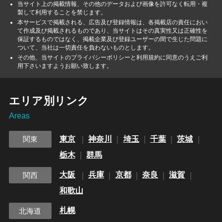
当サイト上の掲載情報、その他のデータおよび画像を許可なく転用・複
製して利用することを禁じます。
本サービスで掲載される、広告及び登録情報は、各掲載店の責任におい
て作成及び掲載されるものであり、当サイトはその真実性又は正確性を
保証するものではなく、掲載企業及び登録ユーザーの間で生じた問題に
ついて、当社は一切責任を負わないものとします。
その他、当サイトのプライバシーポリシーと利用規約に同意のうえご利
用下さいますようお願い致します。
エリア別リンク
Areas
東京
神奈川
埼玉
千葉
茨城
関東
栃木
群馬
大阪
兵庫
京都
奈良
滋賀
関西
和歌山
札幌
北海道